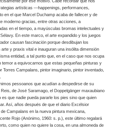
precisamente por ese motivo. Cabe recordar que nos
rategias artísticas —happenings, performances,
xto en el que Marcel Duchamp acaba de fallecer y de
e moderno gracias, entre otras acciones, a
das en el tiempo, a mayúsculas bromas intelectuales y
élavy. En este marco, el arte expandido y los juegos
ctador causan fascinación porque desdibujan los
rte y praxis vital e inauguran una insólita dimensión
misma entidad, a tal punto que, en el caso que nos ocupa
temor a equivocarnos que estas pequeñas pinturas y
r Torres Campalans, pintor imaginario, pintor inventado,
.
rónimos pessoanos que acudían a despedirse de su
do Reis, de José Saramago, el Doppelgänger maxaubiano
o es que nadie pueda pararle los pies sino que quien
. Así, años después de que el diario Excélsior
cia de Campalans en la nueva pintura mexicana,
cente Rojo (Anónimo, 1960: s. p.), este último regalará
erto, como quien no quiere la cosa, en una almoneda de