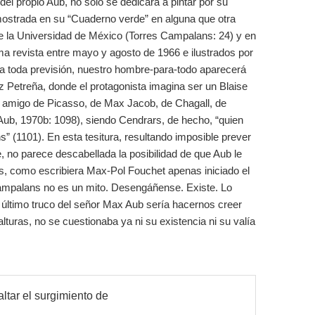
el propio Aub, no sólo se dedicará a pintar por su
 mostrada en su “Cuaderno verde” en alguna que otra
de la Universidad de México (Torres Campalans: 24) y en
a revista entre mayo y agosto de 1966 e ilustrados por
a toda previsión, nuestro hombre-para-todo aparecerá
z Petreña, donde el protagonista imagina ser un Blaise
e amigo de Picasso, de Max Jacob, de Chagall, de
Aub, 1970b: 1098), siendo Cendrars, de hecho, “quien
” (1101). En esta tesitura, resultando imposible prever
e, no parece descabellada la posibilidad de que Aub le
s, como escribiera Max-Pol Fouchet apenas iniciado el
 Campalans no es un mito. Desengáñense. Existe. Lo
 último truco del señor Max Aub sería hacernos creer
alturas, no se cuestionaba ya ni su existencia ni su valía
altar el surgimiento de