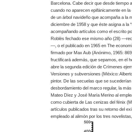
Barcelona. Cabe decir que desde tiempo 
cuando no aparecen epifánicamente en la c
de un árbol navideño que acompaña a la m
diciembre de 1958 y que éste asigna a la “é
acompañando artículos como el escrito po
Roblès fechado ese mismo año (28) —rec
—, o el publicado en 1965 en The economi
firmado por Max Aub (Anónimo, 1965: 869)
fructificará además, que sepamos, en el 
abre la segunda edición de Crímenes ejemp
Versiones y subversiones (México: Alberto 
pintor. De las secuelas que se sucederían
desbordamiento del marco regular, la más 
Mateo Díez y José María Merino al emple
como cubierta de Las cenizas del fénix (M
artículos publicados tras su retorno del e
empleado al alimón por los tres novelistas