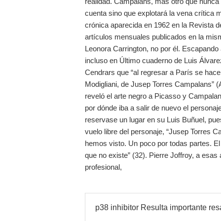
realidad. Campalans, más otro que nunca d
cuenta sino que explotará la vena crítica
crónica aparecida en 1962 en la Revista 
artículos mensuales publicados en la mism
Leonora Carrington, no por él. Escapando 
incluso en Último cuaderno de Luis Álvare
Cendrars que “al regresar a París se hac
Modigliani, de Jusep Torres Campalans” (
reveló el arte negro a Picasso y Campalans
por dónde iba a salir de nuevo el personaj
reservase un lugar en su Luis Buñuel, pue
vuelo libre del personaje, “Jusep Torres
hemos visto. Un poco por todas partes. El
que no existe” (32). Pierre Joffroy, a esas 
profesional,
p38 inhibitor Resulta importante res