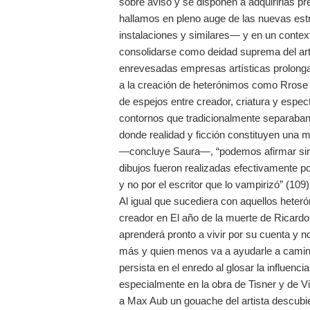
sobre aviso y se disponen a adquirirlas 
hallamos en pleno auge de las nuevas est
instalaciones y similares— y en un conte
consolidarse como deidad suprema del art
enrevesadas empresas artísticas prolonga
a la creación de heterónimos como Rrose S
de espejos entre creador, criatura y espe
contornos que tradicionalmente separaban a
donde realidad y ficción constituyen una 
—concluye Saura—, “podemos afirmar sin 
dibujos fueron realizadas efectivamente po
y no por el escritor que lo vampirizó” (109)
Al igual que sucediera con aquellos hete
creador en El año de la muerte de Ricar
aprenderá pronto a vivir por su cuenta y n
más y quien menos va a ayudarle a caminar
persista en el enredo al glosar la influen
especialmente en la obra de Tisner y de Vi
a Max Aub un gouache del artista descubi