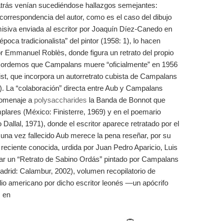
atrás venían sucediéndose hallazgos semejantes:
orrespondencia del autor, como es el caso del dibujo
isiva enviada al escritor por Joaquín Díez-Canedo en
poca tradicionalista” del pintor (1958: 1), lo hacen
r Emmanuel Roblès, donde figura un retrato del propio
ordemos que Campalans muere “oficialmente” en 1956
st, que incorpora un autorretrato cubista de Campalans
. La “colaboración” directa entre Aub y Campalans
homenaje a
polysaccharides
la Banda de Bonnot que
lares (México: Finisterre, 1969) y en el poemario
Dallal, 1971), donde el escritor aparece retratado por el
 una vez fallecido Aub merece la pena reseñar, por su
reciente conocida, urdida por Juan Pedro Aparicio, Luis
ar un “Retrato de Sabino Ordás” pintado por Campalans
adrid: Calambur, 2002), volumen recopilatorio de
xilio americano por dicho escritor leonés —un apócrifo
, en